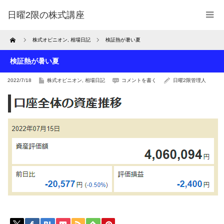
日曜2限の株式講座
Home
株式オピニオン
,
相場日記
検証熱が暑い夏
検証熱が暑い夏
2022/7/18
株式オピニオン
,
相場日記
コメントを書く
日曜2限管理人