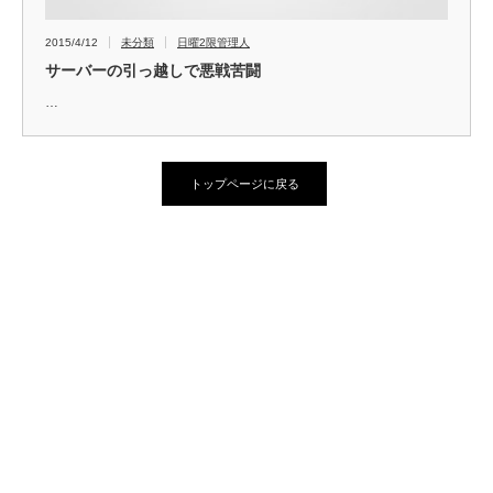
2015/4/12
未分類
日曜2限管理人
サーバーの引っ越しで悪戦苦闘
…
トップページに戻る