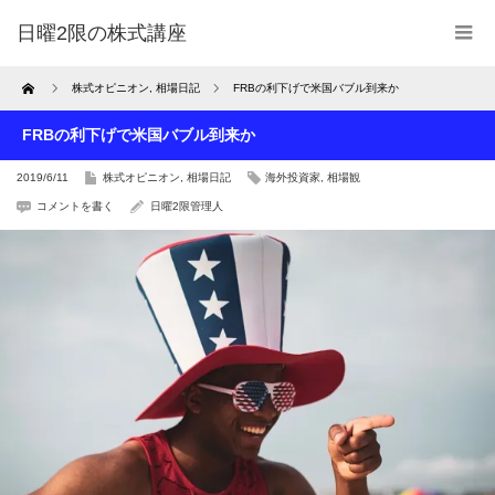
日曜2限の株式講座
Home
株式オピニオン
,
相場日記
FRBの利下げで米国バブル到来か
FRBの利下げで米国バブル到来か
2019/6/11
株式オピニオン
,
相場日記
海外投資家
,
相場観
コメントを書く
日曜2限管理人