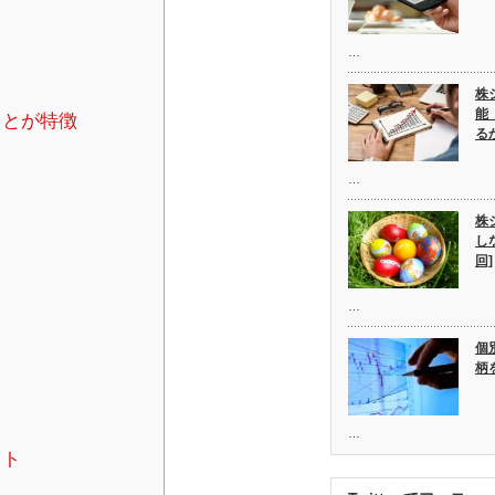
…
株
能
ことが特徴
る
…
株
し
回]
…
個
柄
…
ット