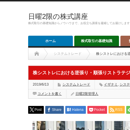
日曜2限の株式講座
株式取引の基礎知識からノウハウまで、お役立ち講座を凝縮してお届けします
ホーム
株式取引の基礎知識
システムトレード
株シストレにおける
株シストレにおける逆張り・順張りストラテ
2019/6/13
システムトレード
イザナミ
,
システ
コメントを書く
日曜2限管理人
Post
Share
Hatena
Pocket
RSS