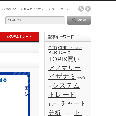
相場日記
株式オピニオン
サイトポリシー
システムトレード
記事キーワード
CFD
GPIF
IPO
MSCI
PER
TOPIX
TOPIX買い
アノマリー
イザナミ
サヤ取
システム
り
トレード
チャー
チャート
トソフト
ト
分析
テイラー