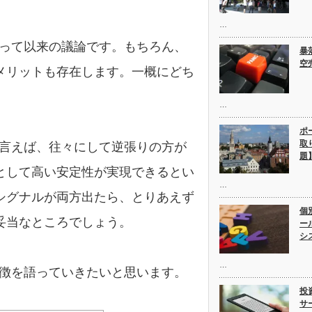
…
って以来の議論です。もちろん、
暴
空
メリットも存在します。一概にどち
…
ポ
取
言えば、往々にして逆張りの方が
題
として高い安定性が実現できるとい
…
シグナルが両方出たら、とりあえず
個
妥当なところでしょう。
ー
シ
…
徴を語っていきたいと思います。
投
サ