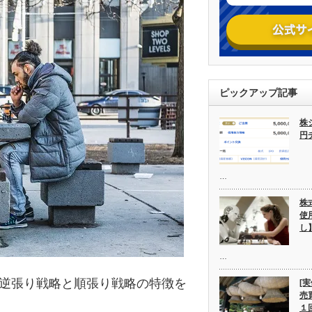
ピックアップ記事
株
円
…
株
使
し
…
逆張り戦略と順張り戦略の特徴を
[
売
１