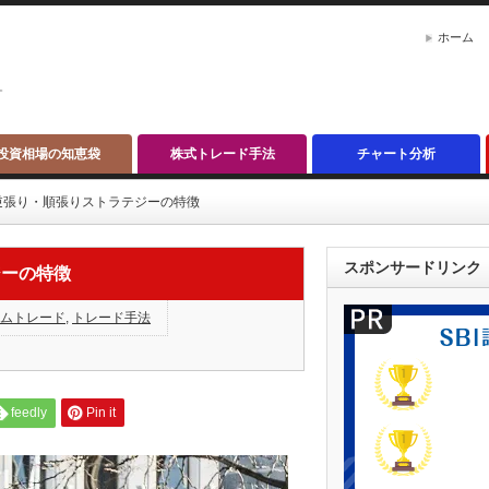
ホーム
。
投資相場の知恵袋
株式トレード手法
チャート分析
逆張り・順張りストラテジーの特徴
スポンサードリンク
ジーの特徴
ムトレード
,
トレード手法
feedly
Pin it