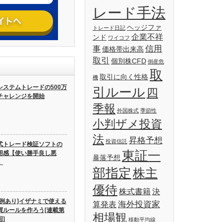
レード手法
ヘッジファ
トレード日記
企業不祥
ンド
ワイコフ
信用
事
価格帯出来高
取引
個別株CFD
倒産危
取
取引に向く性格
機
システムトレードの500万
引ルール
四
チャレンジを開始
季報
外国株式
季節性
小判ザメ投資
法
昇格予想
投資信託
式トレード検証ソフトの
東証一
用感【使い勝手良し悪
暴落予想
】
部指定
株主
優待
株式書籍
決
実例あり]イザナミで使える
海外投資家
算発表
買ルールを作ろう[連載第
相場観
回]
移動平均線