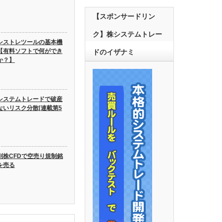
【スポンサードリン
ク】株システムトレー
シストレツールの基本機
【有料ソフトで何ができ
ドのイザナミ
か？】
システムトレードで破産
ないリスク分散[連載第5
別株CFDで空売り規制銘
を売る