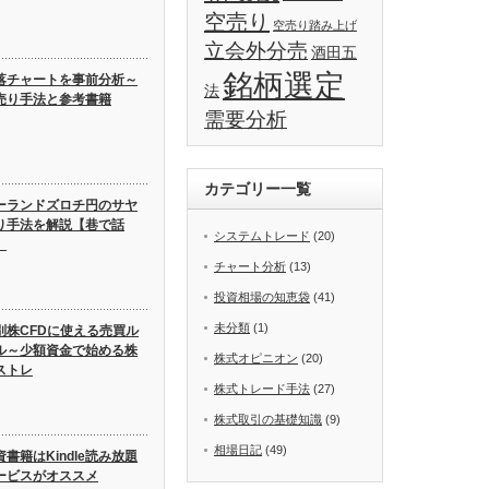
空売り
空売り踏み上げ
立会外分売
酒田五
銘柄選定
落チャートを事前分析～
法
売り手法と参考書籍
需要分析
カテゴリー一覧
ーランドズロチ円のサヤ
り手法を解説【巷で話
システムトレード
(20)
】
チャート分析
(13)
投資相場の知恵袋
(41)
未分類
(1)
別株CFDに使える売買ル
ル～少額資金で始める株
株式オピニオン
(20)
ストレ
株式トレード手法
(27)
株式取引の基礎知識
(9)
相場日記
(49)
資書籍はKindle読み放題
ービスがオススメ